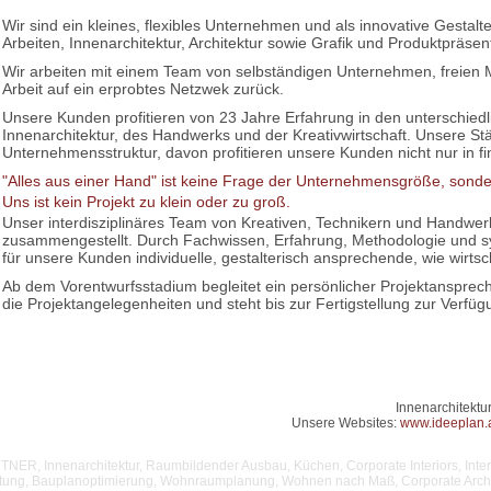
Wir sind ein kleines, flexibles Unternehmen und als innovative Gesta
Arbeiten, Innenarchitektur, Architektur sowie Grafik und Produktpräsent
Wir arbeiten mit einem Team von selbständigen Unternehmen, freien Mi
Arbeit auf ein erprobtes Netzwek zurück.
Unsere Kunden profitieren von 23 Jahre Erfahrung in den unterschiedl
Innenarchitektur, des Handwerks und der Kreativwirtschaft. Unsere Stär
Unternehmensstruktur, davon profitieren unsere Kunden nicht nur in fin
"Alles aus einer Hand" ist keine Frage der Unternehmensgröße, sonde
Uns ist kein Projekt zu klein oder zu groß.
Unser interdisziplinäres Team von Kreativen, Technikern und Handwerker
zusammengestellt. Durch Fachwissen, Erfahrung, Methodologie und syne
für unsere Kunden individuelle, gestalterisch ansprechende, wie wirts
Ab dem Vorentwurfsstadium begleitet ein persönlicher Projektansprec
die Projektangelegenheiten und steht bis zur Fertigstellung zur Verfüg
Innenarchitekt
Unsere Websites:
www.ideeplan.
NER, Innenarchitektur, Raumbildender Ausbau, Küchen, Corporate Interiors, Interio
chtung, Bauplanoptimierung, Wohnraumplanung, Wohnen nach Maß, Corporate Archite